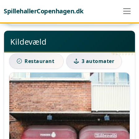
SpillehallerCopenhagen.dk
Hjem
Kildevæld
Kildevæld
Restaurant
3 automater