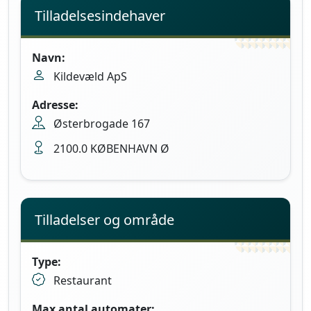
Tilladelsesindehaver
Navn:
Kildevæld ApS
Adresse:
Østerbrogade 167
2100.0 KØBENHAVN Ø
Tilladelser og område
Type:
Restaurant
Max antal automater: