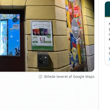
Billede leveret af Google Maps