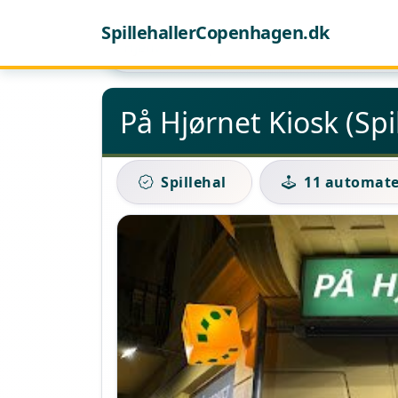
SpillehallerCopenhagen.dk
Hjem
På Hjørnet Kiosk (Spilhuset.dk)
På Hjørnet Kiosk (Spi
Spillehal
11 automate