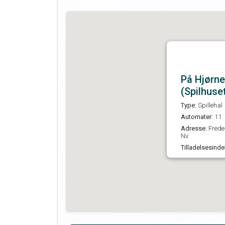
På Hjørne
(Spilhuse
Type:
Spillehal
Automater:
11
Adresse:
Frede
Nv
Tilladelsesinde