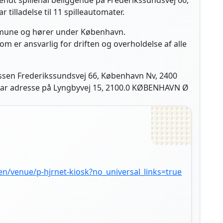
kendt spillehal beliggende på Frederikssundsvej 66,
illadelse til 11 spilleautomater.
ommune og hører under København.
om er ansvarlig for driften og overholdelse af alle
ssen Frederikssundsvej 66, København Nv, 2400
ar adresse på Lyngbyvej 15, 2100.0 KØBENHAVN Ø
n/venue/p-hjrnet-kiosk?no_universal_links=true