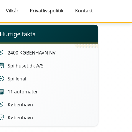
Vilkår
Privatlivspolitik
Kontakt
Hurtige fakta
2400 KØBENHAVN NV
Spilhuset.dk A/S
Spillehal
11 automater
København
København