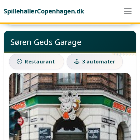
SpillehallerCopenhagen.dk
Hjem
Søren Geds Garage
Søren Geds Garage
Restaurant
3 automater